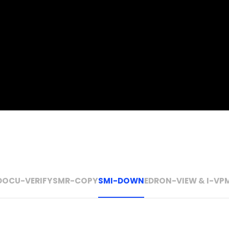
DOCU-VERIFY
SMR-COPY
SMI-DOWN
EDRON-VIEW & I-VP