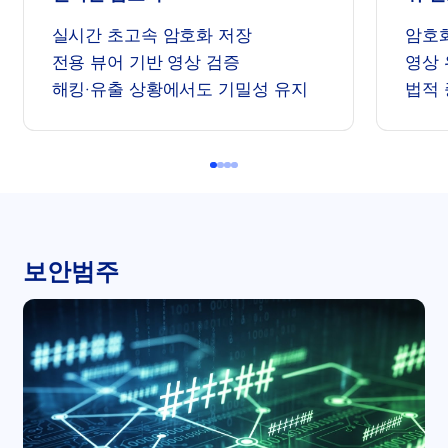
실시간 초고속 암호화 저장
암호화
전용 뷰어 기반 영상 검증
영상 
해킹·유출 상황에서도 기밀성 유지
법적 
보안범주