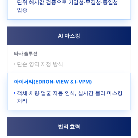
단위 해시값 검증으로 기밀성·무결성·동일성
입증
AI 마스킹
타사 솔루션
단순 영역 지정 방식
아이서티(EDRON-VIEW & I-VPM)
객체·차량·얼굴 자동 인식, 실시간 블러·마스킹
처리
법적 효력