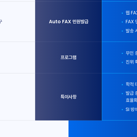
웹 F
구
Auto FAX 민원발급
FAX
발송 
무인 
프로그램
진위 
학적 
발급 
특이사항
효율
SI 