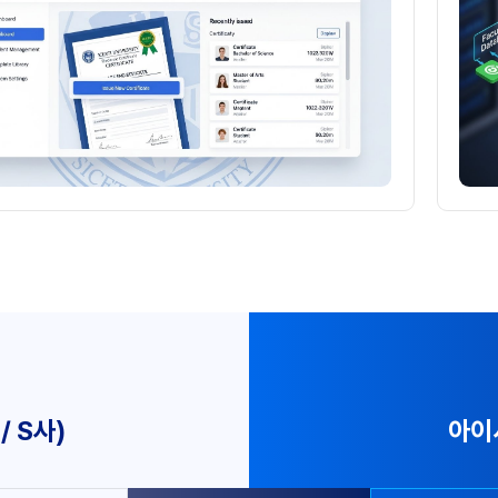
 S사)
아이