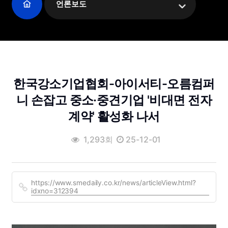
언론보도
한국강소기업협회-아이서티-오름컴퍼
니 손잡고 중소·중견기업 '비대면 전자
계약' 활성화 나서
1,293회
25-12-01
https://www.smedaily.co.kr/news/articleView.html?
idxno=312394