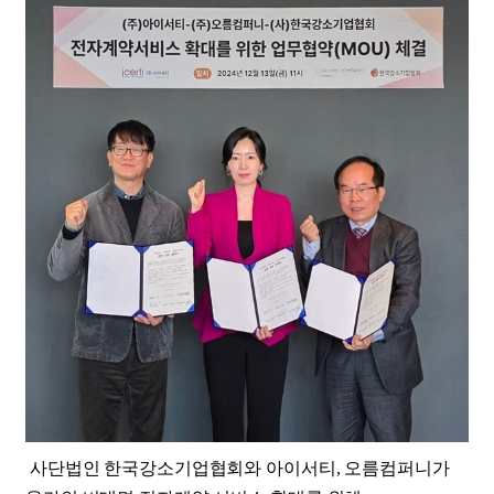
사단법인 한국강소기업협회와 아이서티, 오름컴퍼니가