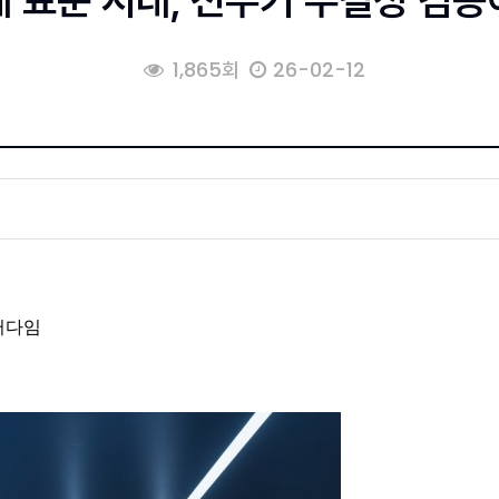
 표준 시대, 전주기 무결성 검
1,865회
26-02-12
러다임