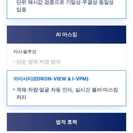
단위 해시값 검증으로 기밀성·무결성·동일성
입증
AI 마스킹
타사 솔루션
단순 영역 지정 방식
아이서티(EDRON-VIEW & I-VPM)
객체·차량·얼굴 자동 인식, 실시간 블러·마스킹
처리
법적 효력