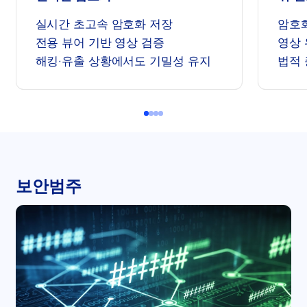
실시간 초고속 암호화 저장
암호화
전용 뷰어 기반 영상 검증
영상 
해킹·유출 상황에서도 기밀성 유지
법적 
보안범주