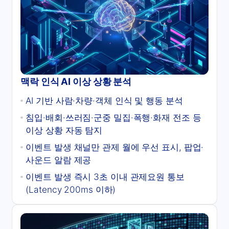
맥락 인식 AI 이상 상황 분석
AI 기반 사람·차량·객체 인식 및 행동 분석
침입·배회·쓰러짐·군중 밀집·폭행·화재 전조 등
이상 상황 자동 탐지
이벤트 발생 채널만 관제 월에 우선 표시, 팝업·
사운드 알람 제공
이벤트 발생 즉시 3초 이내 관제요원 통보
(Latency 200ms 이하)