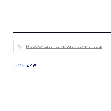
https://icerti.ajoumc.or.kr/icerti/index_internet.jsp
아주대학교병원