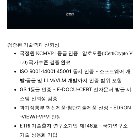
검증된 기술력과 신뢰성
국정원 KCMVP 1등급 인증 - 암호모듈(iCertiCrypto V
1.0) 국가수준 검증 완료
ISO 9001·14001·45001 동시 인증 - 소프트웨어 개
발·공급 및 LLM/VLM 개발까지 인증 범위 포함
GS 1등급 인증 - E-DOCU-CERT 전자문서 발급 시
스템 신뢰성 검증
과기정통부 혁신제품·첨단기술제품 선정 - EDRON
-VIEW/I-VPM 인정
ETRI 기술출자 연구소기업 제146호 - 국가연구소
기술 상용화 기업